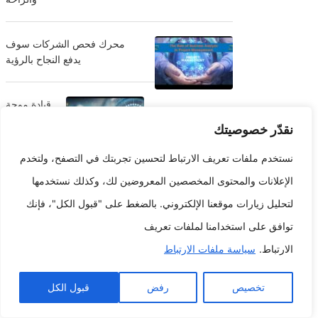
محرك فحص الشركات سوف
يدفع النجاح بالرؤية
قيادة موجة
الشركات:
نقدّر خصوصيتك
كيف يمكنك
الابتكار
نستخدم ملفات تعريف الارتباط لتحسين تجربتك في التصفح، ولتخدم
والبقاء على
الإعلانات والمحتوى المخصصين المعروضين لك، وكذلك نستخدمها
صدارة التنافس
لتحليل زيارات موقعنا الإلكتروني. بالضغط على "قبول الكل"، فإنك
توافق على استخدامنا لملفات تعريف
تصنيفات
الارتباط.
سياسة ملفات الارتباط
دليل السفر
تخصيص
رفض
قبول الكل