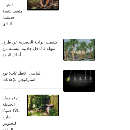
الحياة:
متعمد لتنمية
حديقتك
النادي
كشفت الواحة الحضرية عن طرق
سهلة لـ أدخل جاذبية البستنة من
أجلك البلدة
الماضي الانطباعات: نهج
استراتيجي للإعلانات
توفر زوايا
الحديقة
ملاذًا حميمًا
خارج
للجلوس
والراحة